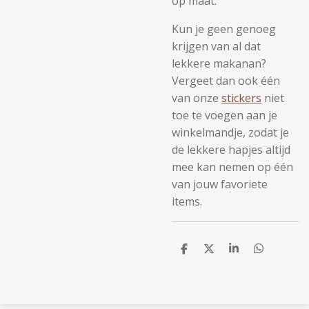
op maat.
Kun je geen genoeg
krijgen van al dat
lekkere makanan?
Vergeet dan ook één
van onze
stickers
niet
toe te voegen aan je
winkelmandje, zodat je
de lekkere hapjes altijd
mee kan nemen op één
van jouw favoriete
items.
D
D
S
D
e
e
h
e
l
e
a
l
e
l
r
e
n
e
n